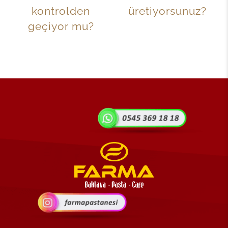
kontrolden
üretiyorsunuz?
geçiyor mu?