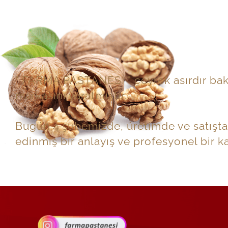
" FARMA PASTANESİ " çeyrek asırdır bakl
markasını yaratmıştır.
Bugün 4 şubemizde, üretimde ve satışta 
edinmiş bir anlayış ve profesyonel bir 