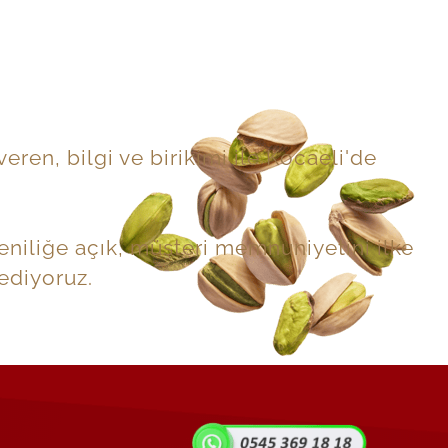
en, bilgi ve birikimi ile Kocaeli'de
eniliğe açık, müşteri memnuniyetini ilke
ediyoruz.